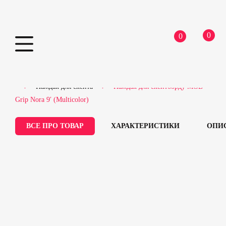
0
0
Skip
Home
Скейтборди
Запчастини для скейтборду
to
Наждак для скейта
Наждак для скейтборду MOB
content
Grip Nora 9′ (Multicolor)
ВСЕ ПРО ТОВАР
ХАРАКТЕРИСТИКИ
ОПИ