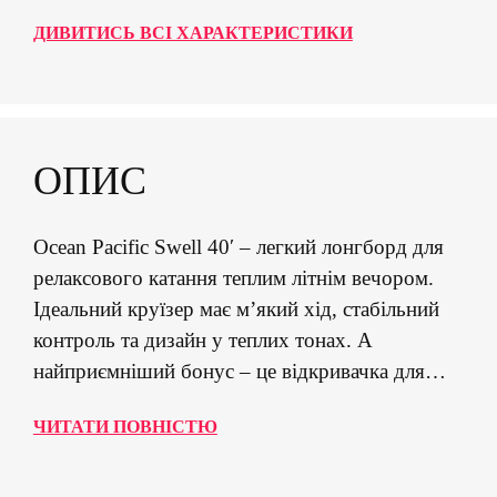
ДИВИТИСЬ ВСІ ХАРАКТЕРИСТИКИ
ОПИС
Ocean Pacific Swell 40′ – легкий лонгборд для
релаксового катання теплим літнім вечором.
Ідеальний круїзер має м’який хід, стабільний
контроль та дизайн у теплих тонах. А
найприємніший бонус – це відкривачка для
пляшок вбудована в деку. Характеристики:
ЧИТАТИ ПОВНІСТЮ
Дека: 8 шарів клена 40 х 8,75 дюймів,
глибокий конкейв. Форма: Drop-trough, Twin-
tip. Підвіска: 180 мм з реверсивним кінгпіном.