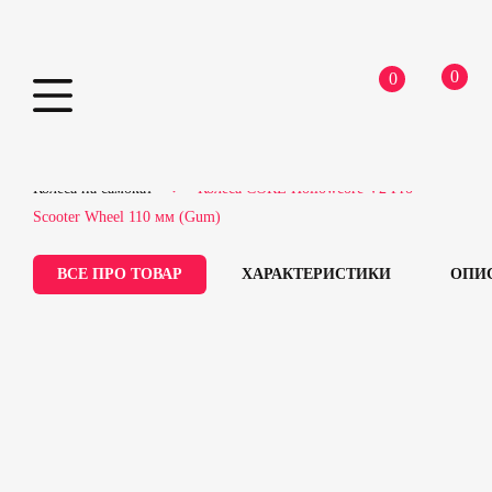
0
0
Skip
Home
Самокати
Запчастини для самокатів
to
Колеса на самокат
Колеса CORE Hollowcore V2 Pro
content
Scooter Wheel 110 мм (Gum)
ВСЕ ПРО ТОВАР
ХАРАКТЕРИСТИКИ
ОПИ