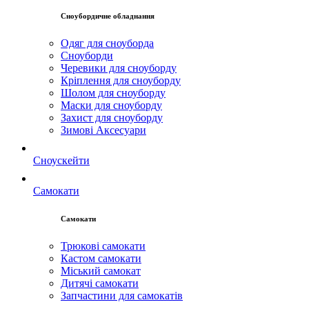
Сноубордичне обладнання
Одяг для сноуборда
Сноуборди
Черевики для сноуборду
Кріплення для сноуборду
Шолом для сноуборду
Маски для сноуборду
Захист для сноуборду
Зимові Аксесуари
Сноускейти
Самокати
Самокати
Трюкові самокати
Кастом самокати
Міський самокат
Дитячі самокати
Запчастини для самокатів