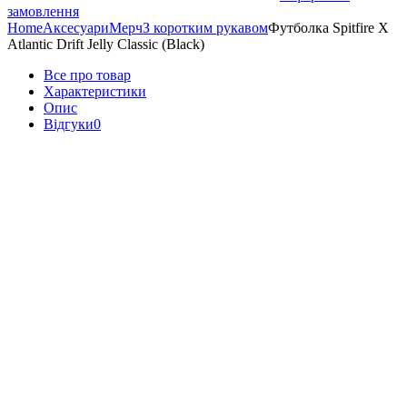
замовлення
Home
Аксесуари
Мерч
З коротким рукавом
Футболка Spitfire X
Atlantic Drift Jelly Classic (Black)
Все про товар
Характеристики
Опис
Відгуки
0