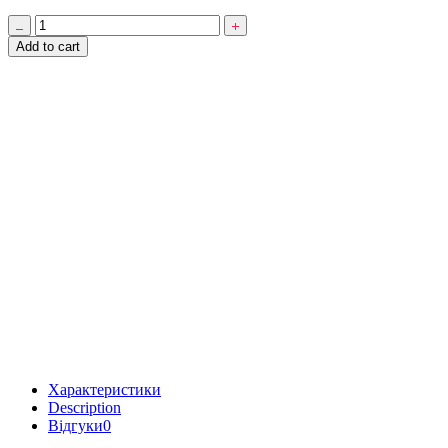
Футболка
Spitfire
Add to cart
X
Atlantic
Drift
Jelly
Classic
(Black)
quantity
Характеристики
Description
Відгуки
0