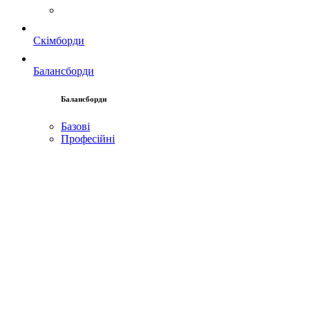
Скімборди
Балансборди
Балансборди
Базові
Професійні