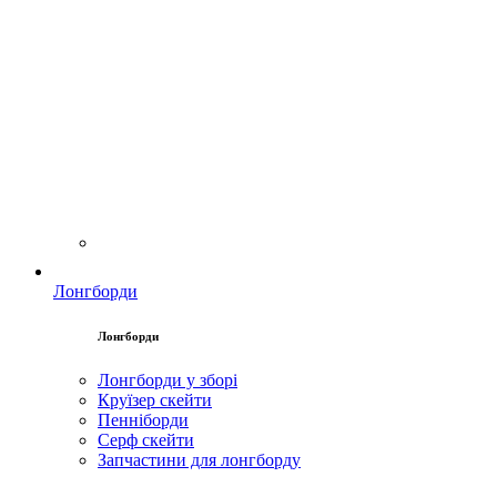
Лонгборди
Лонгборди
Лонгборди у зборі
Круїзер скейти
Пенніборди
Серф скейти
Запчастини для лонгборду