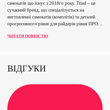
самокатів що існує з 2018го року. Triad – це
сучасний бренд, що спеціалізується на
вигтовленні самокатів (комплітів) та деталей
прогресивного рівня для райдерів рівня ПРО.
На ринку Triad позиціонує себе як
ЧИТАТИ ПОВНІСТЮ
інноваційний, продуманий бренд, що не просто
реагує на тенденції, а створює рішення для
майбутнього самокат -спорту. Дека для
трюкового самокату Triad Psychic — це добре
продумана фристайл д...
ВІДГУКИ