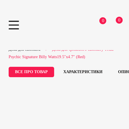
0
0
Skip
Home
Самокати
Запчастини для самокатів
to
Дека для самоката
Дека для трюкового самокату Triad
content
Psychic Signature Billy Watts19.5″х4.7″ (Red)
ВСЕ ПРО ТОВАР
ХАРАКТЕРИСТИКИ
ОПИ