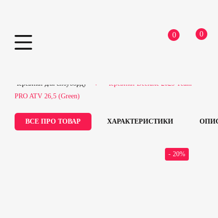
0
0
Skip
Home
Сноубордичне обладнання
to
Черевики для сноуборду
Черевики Deeluxe 2025 Team
content
PRO ATV 26,5 (Green)
ВСЕ ПРО ТОВАР
ХАРАКТЕРИСТИКИ
ОПИ
- 20%