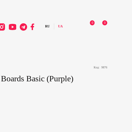
0
0
Код:
9876
Boards Basic (Purple)