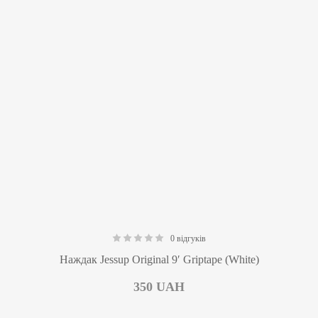
0 відгуків
0.00
Наждак Jessup Original 9′ Griptape (White)
350
UAH