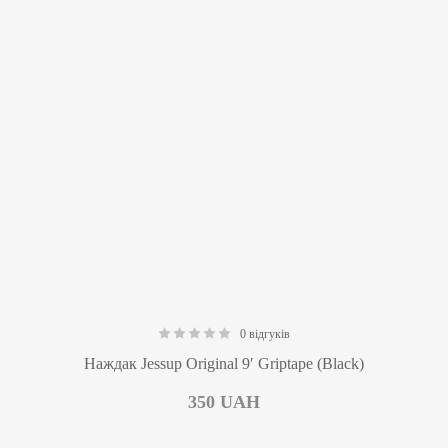
0 відгуків
0.00
Наждак Jessup Original 9′ Griptape (Black)
350
UAH