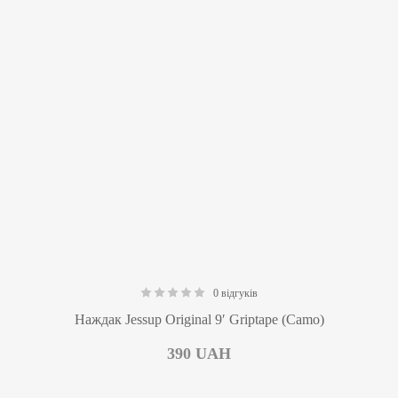
0 відгуків
0.00
Наждак Jessup Original 9′ Griptape (Camo)
390
UAH