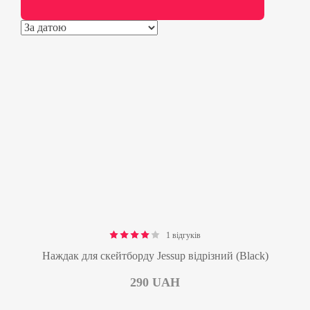
1 відгуків
Rated
4.00
out of 5
Наждак для скейтборду Jessup відрізний (Black)
290
UAH