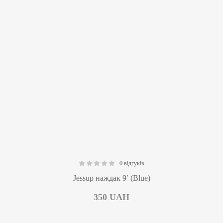
0 відгуків
0.00
Jessup наждак 9′ (Blue)
350
UAH