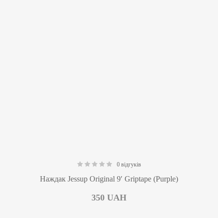
0 відгуків
0.00
Наждак Jessup Original 9′ Griptape (Purple)
350
UAH