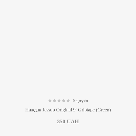
0 відгуків
0.00
Наждак Jessup Original 9′ Griptape (Green)
350
UAH