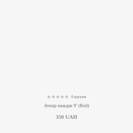
0 відгуків
0.00
Jessup наждак 9′ (Red)
350
UAH