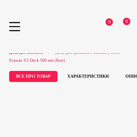
0
0
Skip
Home
Самокати
Запчастини для самокатів
to
Дека для самоката
Дека для трюкового самокату Ethic
content
Erawan V2 Deck 500 мм (Raw)
ВСЕ ПРО ТОВАР
ХАРАКТЕРИСТИКИ
ОПИ