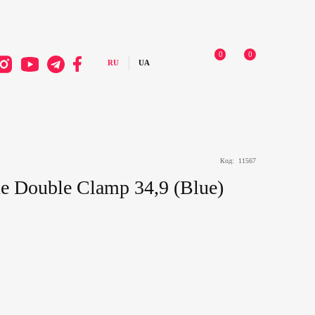
0
0
Код:
11567
e Double Clamp 34,9 (Blue)