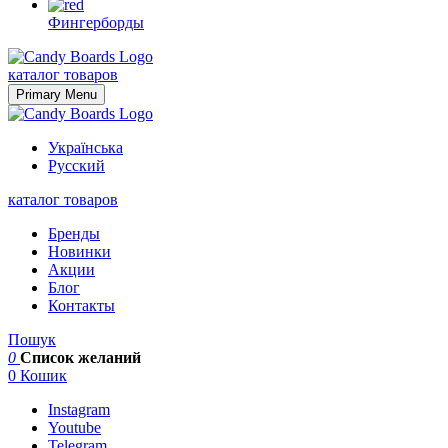
Фингерборды
Skip
to
каталог товаров
content
Primary Menu
Українська
Русский
каталог товаров
Бренды
Новинки
Акции
Блог
Контакты
Пошук
0
Список желаний
0
Кошик
Instagram
Youtube
Telegram