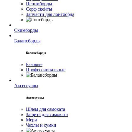
Пенниборды
Серф скейты
Запчасти для лонгборда
Скимборды
Балансборды
Балансборды
Базовые
Профессиональные
Аксессуары
Аксессуары
Шлем для самоката
Защита для самоката
Мерч
Чехлы и сумки