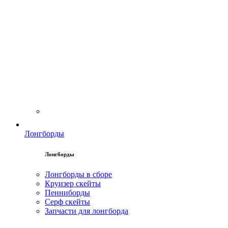
Лонгборды
Лонгборды
Лонгборды в сборе
Круизер скейты
Пенниборды
Серф скейты
Запчасти для лонгборда