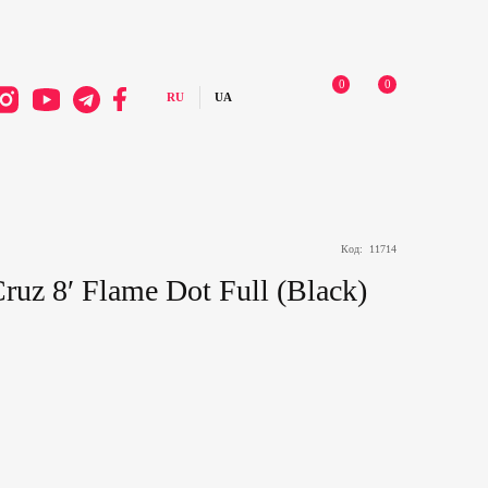
0
0
Код:
11714
ruz 8′ Flame Dot Full (Black)