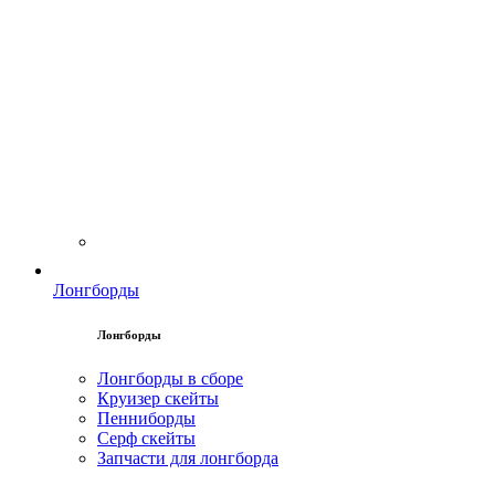
Лонгборды
Лонгборды
Лонгборды в сборе
Круизер скейты
Пенниборды
Серф скейты
Запчасти для лонгборда