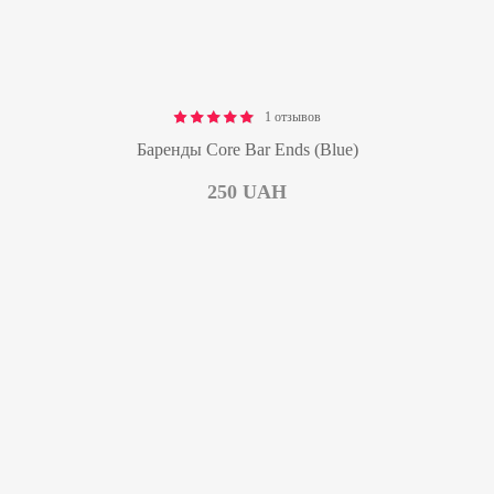
1 отзывов
Rated
5.00
out
of 5
Баренды Core Bar Ends (Blue)
250
UAH