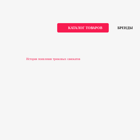
КАТАЛОГ ТОВАРОВ
БРЕНДЫ
Skip
Главная
to
content
Блог
История появления трюковых самокатов