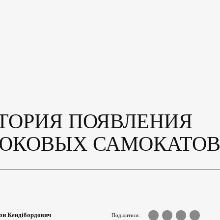
ТОРИЯ ПОЯВЛЕНИЯ
ЮКОВЫХ САМОКАТО
он Кендібордович
Поділитися: