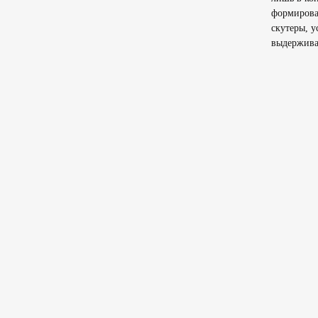
формирова
скутеры, у
выдержива