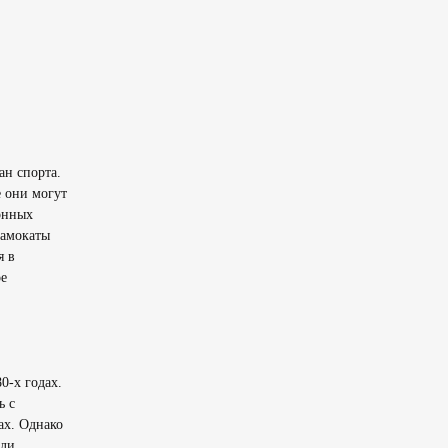
ан спорта.
 они могут
онных
самокаты
я в
е
0-х годах.
ь с
ах. Однако
али