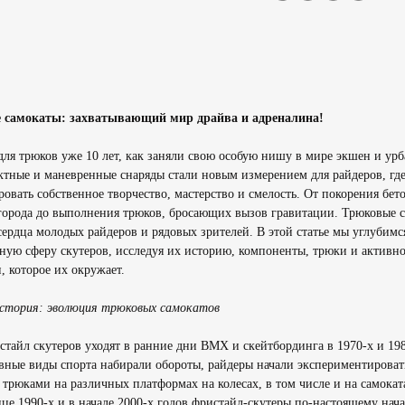
 самокаты: захватывающий мир драйва и адреналина!
ля трюков уже 10 лет, как заняли свою особую нишу в мире экшен и урб
ктные и маневренные снаряды стали новым измерением для райдеров, где
овать собственное творчество, мастерство и смелость. От покорения бет
города до выполнения трюков, бросающих вызов гравитации. Трюковые 
ердца молодых райдеров и рядовых зрителей. В этой статье мы углубимс
ную сферу скутеров, исследуя их историю, компоненты, трюки и активно
 которое их окружает.
стория: эволюция трюковых самокатов
тайл скутеров уходят в ранние дни BMX и скейтбординга в 1970-х и 198
вные виды спорта набирали обороты, райдеры начали экспериментироват
трюками на различных платформах на колесах, в том числе и на самокат
це 1990-х и в начале 2000-х годов фристайл-скутеры по-настоящему нач