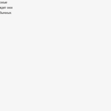
озные
ядят они
обычных