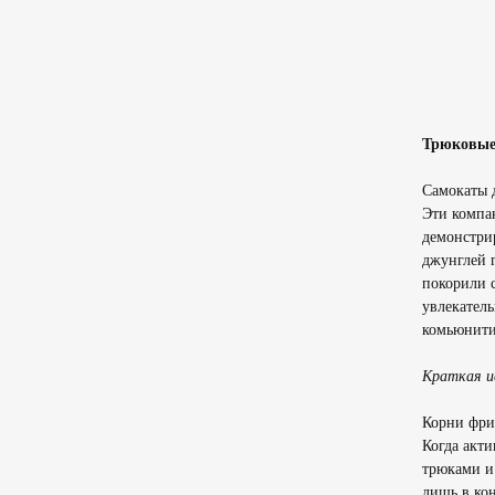
Трюковые
Самокаты д
Эти компа
демонстрир
джунглей 
покорили с
увлекатель
комьюнити,
Краткая и
Корни фрис
Когда акти
трюками и 
лишь в кон