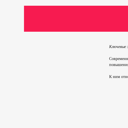
Ключевые 
Современн
повышения
К ним отно