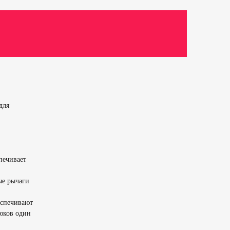
для
печивает
ые рычаги
еспечивают
юков один