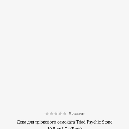
0 отзывов
0.00
Дека для трюкового самоката Triad Psychic Stone
19.5 «х4.7» (Raw)