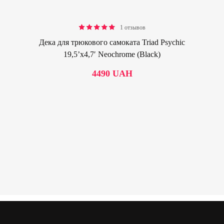
1 отзывов
Rated
5.00
out
of 5
Дека для трюкового самоката Triad Psychic
19,5’х4,7′ Neochrome (Black)
4490
UAH