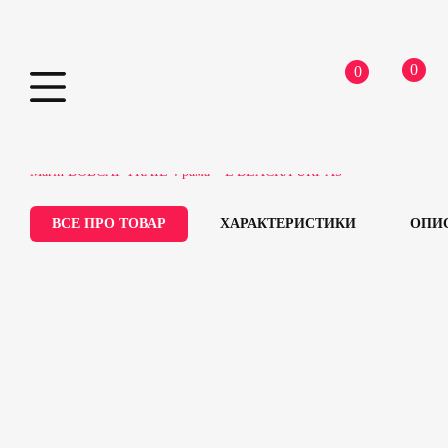
0
0
Skip
Home
Велосипеди
Гірські
Велосипед 29″
to
Marin BOBCAT TRAIL 4 рама – L BLACK/PURP A5
content
ВСЕ ПРО ТОВАР
ХАРАКТЕРИСТИКИ
ОПИ