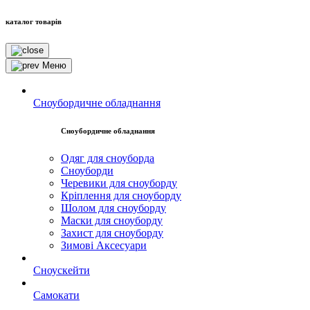
каталог товарів
Меню
Сноубордичне обладнання
Сноубордичне обладнання
Одяг для сноуборда
Сноуборди
Черевики для сноуборду
Кріплення для сноуборду
Шолом для сноуборду
Маски для сноуборду
Захист для сноуборду
Зимові Аксесуари
Сноускейти
Самокати