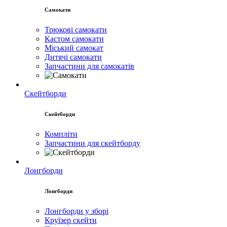
Самокати
Трюкові самокати
Кастом самокати
Міський самокат
Дитячі самокати
Запчастини для самокатів
Скейтборди
Скейтборди
Компліти
Запчастини для скейтборду
Лонгборди
Лонгборди
Лонгборди у зборі
Круїзер скейти