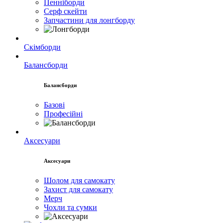
Пенніборди
Серф скейти
Запчастини для лонгборду
Скімборди
Балансборди
Балансборди
Базові
Професійні
Аксесуари
Аксесуари
Шолом для самокату
Захист для самокату
Мерч
Чохли та сумки