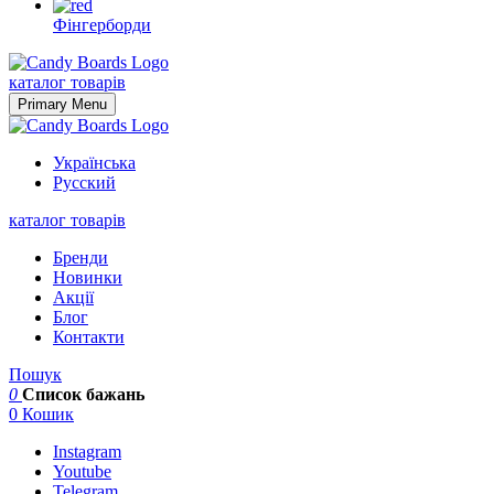
Фінгерборди
Skip
to
каталог товарів
content
Primary Menu
Українська
Русский
каталог товарів
Бренди
Новинки
Акції
Блог
Контакти
Пошук
0
Список бажань
0
Кошик
Instagram
Youtube
Telegram