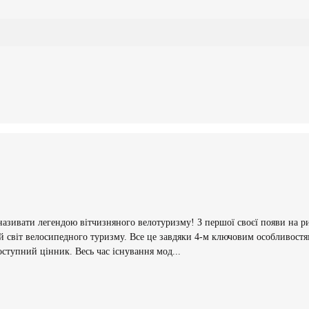
ати легендою вітчизняного велотуризму! З першої своєї появи на ринк
вий світ велосипедного туризму. Все це завдяки 4-м ключовим особливос
оступний цінник. Весь час існування мод...