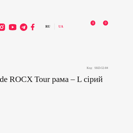
0
0
Код:
SKD-52-84
ide ROCX Tour рама – L сірий