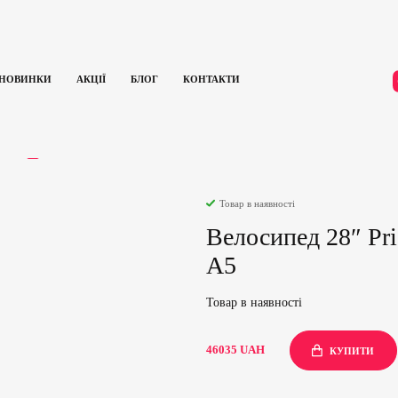
НОВИНКИ
АКЦІЇ
БЛОГ
КОНТАКТИ
28″ Pride ROCX Tour рама – L сірий A5
ГУКИ
0
Товар в наявності
Велосипед 28″ Pr
A5
Товар в наявності
46035
UAH
КУПИТИ