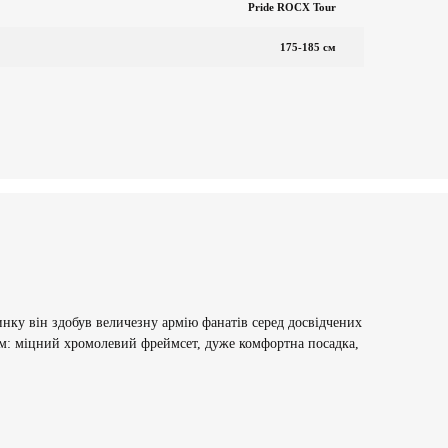
Pride ROCX Tour
175-185 см
у він здобув величезну армію фанатів серед досвідчених
тям: міцний хромолевий фреймсет, дуже комфортна посадка,