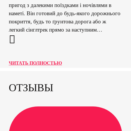
пригод з далекими поїздками і ночівлями в
наметі. Він готовий до будь-якого дорожнього
покриття, будь то ґрунтова дорога або ж
легкий сінглтрек прямо за наступним
поворотом. Підняте положення керма та безліч
кріпильних отворів дозволяють буквально
жити на велосипеді протягом декількох днів
так само легко, як і щодня їздити на ньому на
ЧИТАТЬ ПОЛНОСТЬЮ
роботу. А мінливий, в залежності від розміру
рами, діаметр коліс, дозволить ма...
ОТЗЫВЫ