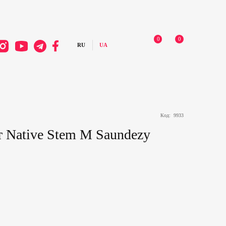
0
0
Код:
9933
 Native Stem M Saundezy