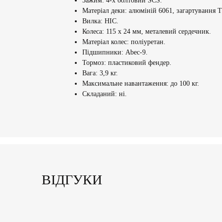
Зажим: 4-х болтовий SCS.
Матеріал деки: алюміній 6061, загартування Т
Вилка: HIC.
Колеса: 115 х 24 мм, металевий сердечник.
Матеріал колес: поліуретан.
Підшипники: Abec-9.
Тормоз: пластиковий фендер.
Вага: 3,9 кг.
Максимальне навантаження: до 100 кг.
Складаний: ні.
ВІДГУКИ