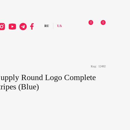
0
0
Код:
12492
Supply Round Logo Complete
ripes (Blue)