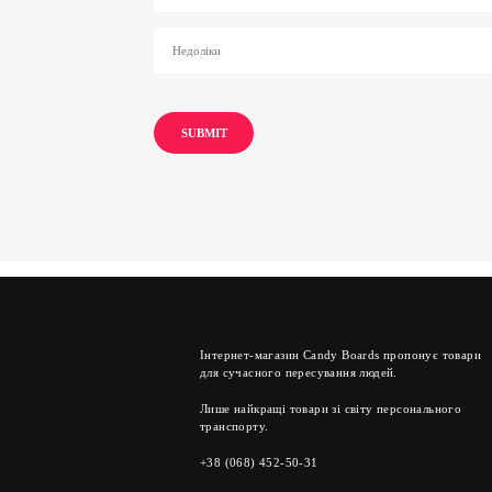
Інтернет-магазин Candy Boards пропонує товари
для сучасного пересування людей.
Лише найкращі товари зі світу персонального
транспорту.
+38 (068) 452-50-31