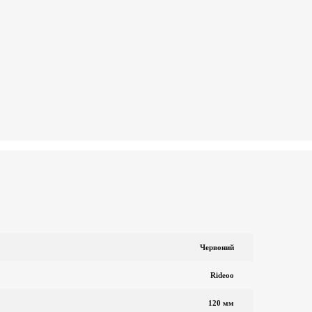
Червоний
Rideoo
120 мм