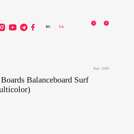
0
0
Код:
12320
Boards Balanceboard Surf
lticolor)