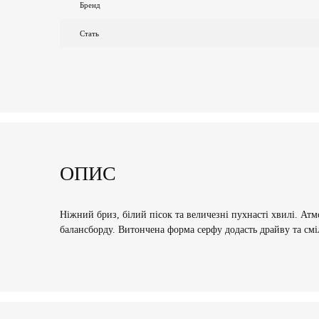
Бренд
Стать
ОПИС
Ніжний бриз, білий пісок та величезні пухнасті хвилі. Атм
балансборду. Витончена форма серфу додасть драйву та смі