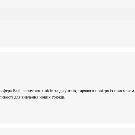
осфера Балі, заплутаних лісів та джунглів, гарячого повітря із присмако
ливості для вивчення нових трюків.