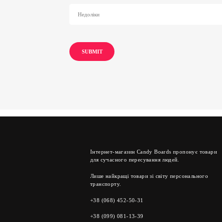
Інтернет-магазин Candy Boards пропонує товари
для сучасного пересування людей.
Лише найкращі товари зі світу персонального
транспорту.
+38 (068) 452-50-31
+38 (099) 081-13-39