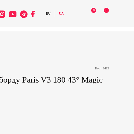
0
0
Код:
9483
борду Paris V3 180 43° Magic