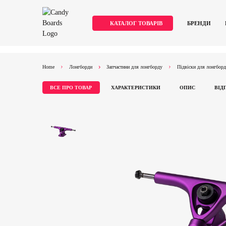
КАТАЛОГ ТОВАРІВ
БРЕНДИ
Skip
Home
Лонгборди
Запчастини для лонгборду
Підвіски для лонгбор
to
content
ВСЕ ПРО ТОВАР
ХАРАКТЕРИСТИКИ
ОПИС
ВІД