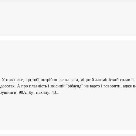
s! У них є все, що тобі потрібно: легка вага, міцний алюмінієвий сплав і
огах. А про плавність і якісний “рібаунд” не варто і говорити, адже це
Бушинги: 90А. Кут нахилу: 43...