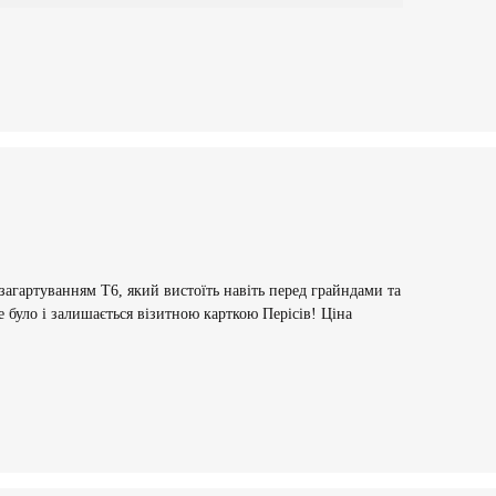
з загартуванням Т6, який вистоїть навіть перед грайндами та
 було і залишається візитною карткою Перісів! Ціна