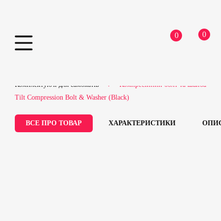
0
0
Skip
Home
Самокати
Запчастини для самокатів
to
Комплектуючі для самокатів
Компресійний болт та шайба
content
Tilt Compression Bolt & Washer (Black)
ВСЕ ПРО ТОВАР
ХАРАКТЕРИСТИКИ
ОПИ