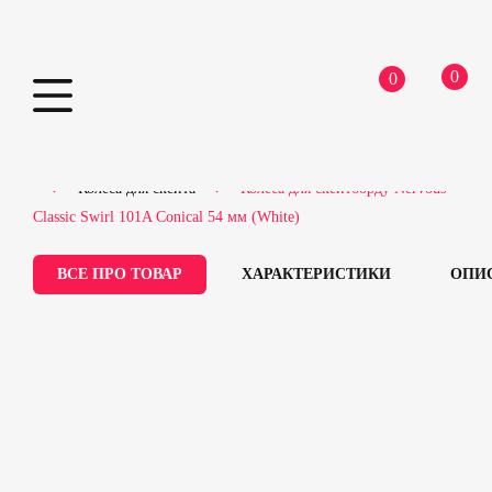
0
0
Skip
Home
Скейтборди
Запчастини для скейтборду
to
Колеса для скейта
Колеса для скейтборду Nervous
content
Classic Swirl 101A Conical 54 мм (White)
ВСЕ ПРО ТОВАР
ХАРАКТЕРИСТИКИ
ОПИ