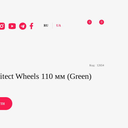
0
0
Код:
12654
itect Wheels 110 мм (Green)
ИТИ