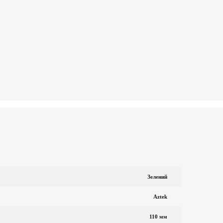
Зелений
Aztek
110 мм