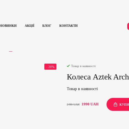
НОВИНКИ
АКЦІЇ
БЛОГ
КОНТАКТИ
Колеса Aztek Architect Wheels 110 мм (Green)
ГУКИ
0
Товар в наявності
- 20%
Колеса Aztek Arch
Товар в наявності
1990
UAH
2490
UAH
КУП