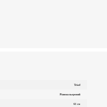
Triad
Різнокольоровий
61 см