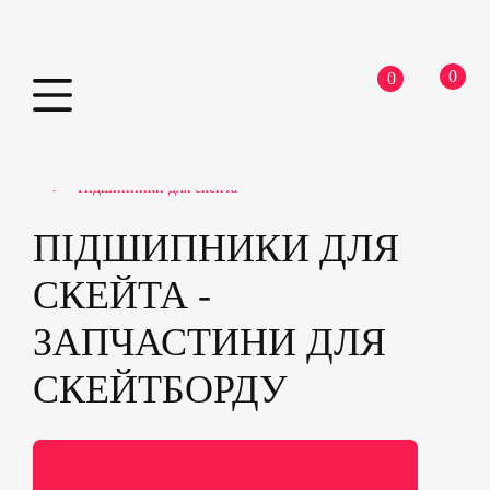
0
0
Skip
Home
Скейтборди
Запчастини для скейтборду
to
Підшипники для скейта
content
ПІДШИПНИКИ ДЛЯ
СКЕЙТА -
ЗАПЧАСТИНИ ДЛЯ
СКЕЙТБОРДУ