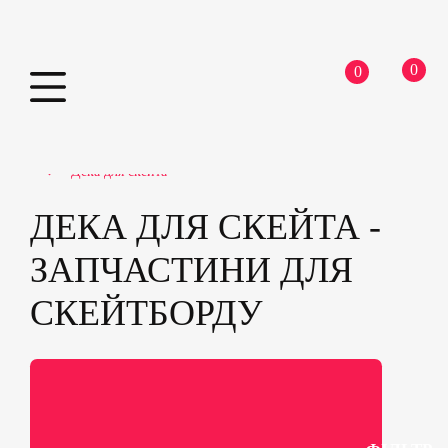
0
0
Skip
Home
Скейтборди
Запчастини для скейтборду
to
Дека для скейта
content
ДЕКА ДЛЯ СКЕЙТА -
ЗАПЧАСТИНИ ДЛЯ
СКЕЙТБОРДУ