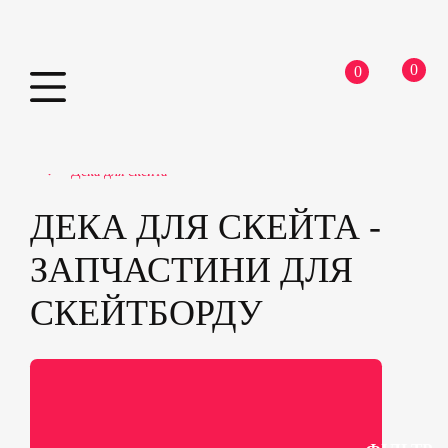
0
0
Skip
Home
Скейтборди
Запчастини для скейтборду
to
Дека для скейта
content
ДЕКА ДЛЯ СКЕЙТА -
ЗАПЧАСТИНИ ДЛЯ
СКЕЙТБОРДУ