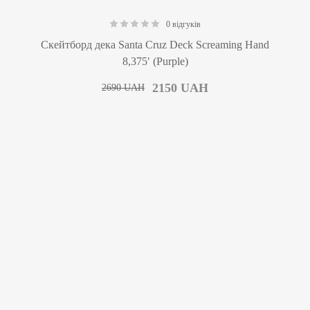
0 відгуків
0.00
Скейтборд дека Santa Cruz Deck Screaming Hand
8,375′ (Purple)
2150
UAH
2690
UAH